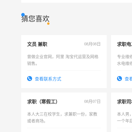
猜您喜欢
文员 兼职
08月08日
求职电
曾做企业官网，阿里 淘宝代运营及网格
专业维
销售。
水电维
查看联系方式
查
求职（寒假工）
08月07日
求职司
本人大三在校学生，求兼职一份，家教
本人男，
或者商场。
一个年
加班。