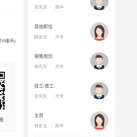
邓先生
·
高中
其他职位
欧女士
·
大专
10金币)
销售岗位
谢先生
·
大专
技工/普工
张先生
·
大专
文员
息
林女士
·
高中