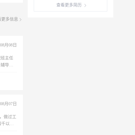
查看更多简历
看更多信息
08月08日
职班主任
任辅导教
工作
08月07日
)，做过工
四千以
保险勿扰