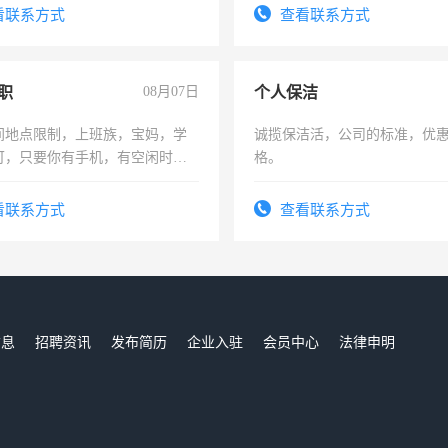
电话
看联系方式
查看联系方式
职
08月07日
个人保洁
间地点限制，上班族，宝妈，学
诚揽保洁活，公司的标准，优
可，只要你有手机，有空闲时
格。
单一结，一天二三十不成问题，
四五十，每天挣零花钱没问题！
看联系方式
查看联系方式
信息
招聘资讯
发布简历
企业入驻
会员中心
法律申明
们