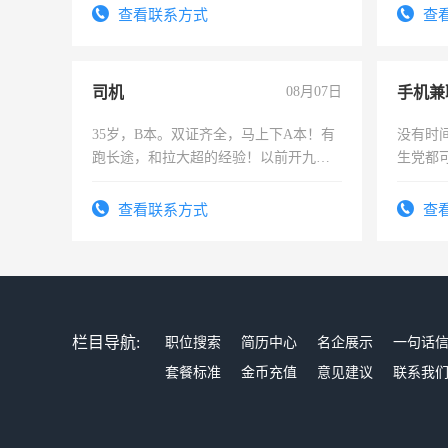
查看联系方式
查
司机
08月07日
手机兼
35岁，B本。双证齐全，马上下A本！有
没有时
跑长途，和拉大超的经验！以前开九米
生党都
六，渣土车
间，一
勤快的
查看联系方式
查
栏目导航:
职位搜索
简历中心
名企展示
一句话
套餐标准
金币充值
意见建议
联系我