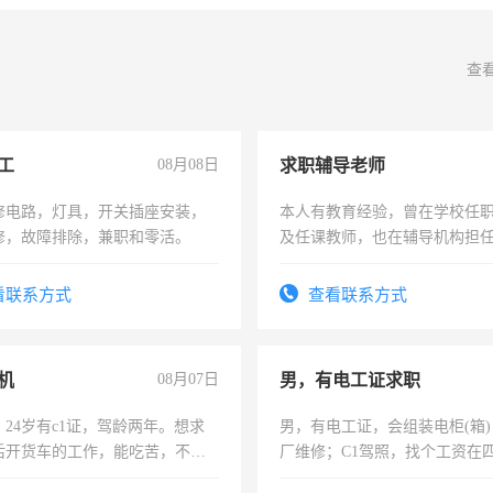
查
工
08月08日
求职辅导老师
修电路，灯具，开关插座安装，
本人有教育经验，曾在学校任
修，故障排除，兼职和零活。
及任课教师，也在辅导机构担
师，求周一至周五辅导老师的
看联系方式
查看联系方式
机
08月07日
男，有电工证求职
24岁有c1证，驾龄两年。想求
男，有电工证，会组装电柜(箱
后开货车的工作，能吃苦，不怕
厂维修；C1驾照，找个工资在
上，枣强县以外需要有住宿，