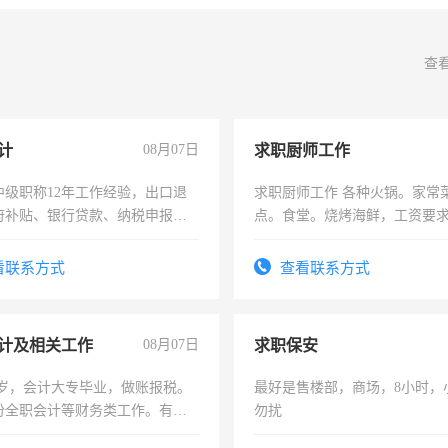
查
计
08月07日
求职厨师工作
中级职称12年工作经验，出口退
求职厨师工作 各种火锅。家常
府补贴、银行贷款、纳税申报、
点。食堂。烧烤海鲜，工资要求6
公司策划，设建新账，理乱账业
上
务咨询等业务。欲求兼职会计工
看联系方式
查看联系方式
计及相关工作
08月07日
求职保安
7岁，会计大专毕业，做账报税。
最好是售楼部，商场，8小时，
份全职会计等财务类工作。有会
勿扰