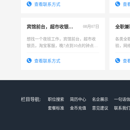
查看联系方式
查
宾馆前台，超市收银员，淘宝客服
08月07日
全职兼
想找一个夜班工作，宾馆前台，超市收
各类全
银员，淘宝客服，晚7点到10点的钟点
验，网
工，麻烦看到的老板加我微信聊，手机
队长，
号同微信
有高低
查看联系方式
查
栏目导航:
职位搜索
简历中心
名企展示
一句话
套餐标准
金币充值
意见建议
联系我