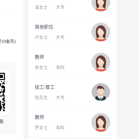
温女士
·
大专
其他职位
卢女士
·
大专
10金币)
教师
俞女士
·
本科
技工/普工
张先生
·
大专
教师
息
罗女士
·
本科