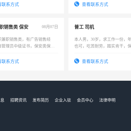
看联系方式
查看联系方式
职销售类 保安
08月07日
普工 司机
职兼职销售类，有广告销售经
本人男，30岁，求工作一份，
络管理员中级证书，保安类保安
也可，吃苦耐劳，踏实肯干，
形象岗或幼儿园保安，维修水电
勿扰
压电工证和十几年工作经验
看联系方式
查看联系方式
信息
招聘资讯
发布简历
企业入驻
会员中心
法律申明
们