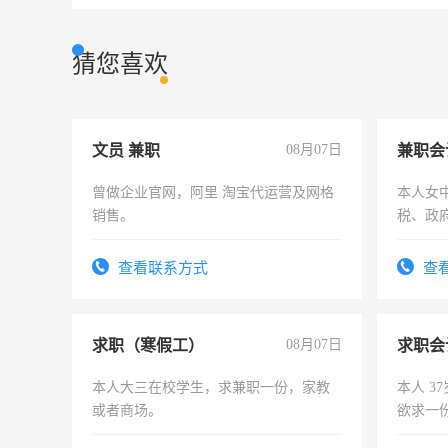
猜您喜欢
文员 兼职
08月07日
兼职会
曾做企业官网，阿里 淘宝代运营及网格
本人女
销售。
税、政
为各类
务，财
查看联系方式
查
作
求职（寒假工）
08月07日
求职会
本人大三在校学生，求兼职一份，家教
本人 3
或者商场。
欲求一
计证